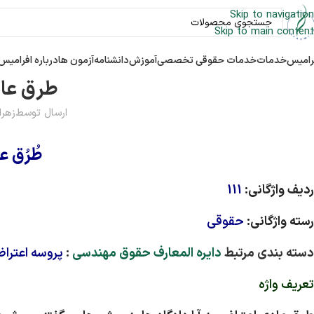
Skip to navigation
Skip to main content
رامیس
خدمات
خدمات حقوقی تخصصی
آموزش
دانشنامه
آزمون ها
درباره افرامیس
طرق عاد
ارسال توسط
زهرا
طُرُق ع
ردیف واژگانی:
111
رسته واژگانی:
حقوقی
دسته بندی مرتبط
دایره المعارف حقوق مهندسی
:
پروسه اعتراض
تعریف واژه