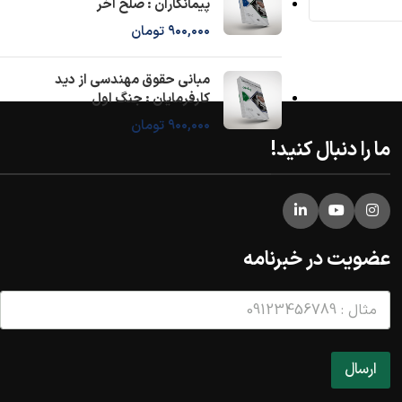
پیمانکاران : صلح آخر
900,000
تومان
مبانی حقوق مهندسی از دید
کارفرمایان : جنگ اول
900,000
تومان
ما را دنبال کنید!
عضویت در خبرنامه
ش
م
ا
ر
ه
ارسال
ت
م